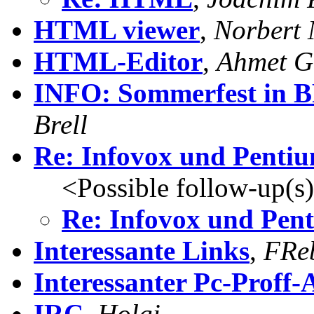
HTML viewer
,
Norbert 
HTML-Editor
,
Ahmet G
INFO: Sommerfest in 
Brell
Re: Infovox und Penti
<Possible follow-up(s
Re: Infovox und Pen
Interessante Links
,
FRe
Interessanter Pc-Proff-A
IRC
,
Holgi