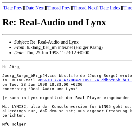
[
Date Prev
][
Date Next
][
Thread Prev
][
Thread Next
][
Date Index
][
Thre
Re: Real-Audio und Lynx
Subject
: Re: Real-Audio und Lynx
From
: h.klang_bEi_im-inter.net (Holger Klang)
Date
: Thu, 25 Jun 1998 11:23:12 +0200
Hi Jörg,

Joerg_Sorge_bEi_p24.ccc-bbs.life.de (Joerg Sorge) wrote

in FBLINU-mail <
MSGID_77=3A7700=2F1091.24_ddb6f66b_bEi_
on Tue, 23 Jun 1998 18:33:00 +0200

concerning "Real-Audio und Lynx":

|> kann in Lynx eigentlich der Real-Player eingebunden 
Mit LYNX32, also der Konsolenversion für WIN95 geht es.
allerdings nur, daß dem so ist; aus eigener Erfahrung k
berichten.

MfG Holger
