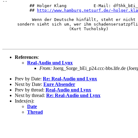
-- 

           ## Holger Klang           E-Mail: df5hk_bEi_
           ## 
http://www.hamburg.netsurf.de/~holger.kla
            Wenn der Deutsche hinfällt, steht er nicht 
      sondern sieht sich um, wer ihm schadensersatzpfli
                           (Kurt Tucholsky)

References
:
Real-Audio und Lynx
From:
Joerg_Sorge_bEi_p24.ccc-bbs.life.de (Joer
Prev by Date:
Re: Real-Audio und Lynx
Next by Date:
Eure Absender
Prev by thread:
Real-Audio und Lynx
Next by thread:
Re: Real-Audio und Lynx
Index(es):
Date
Thread