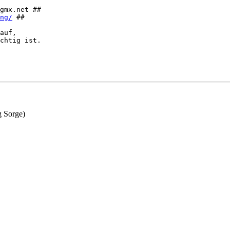
gmx.net ##

ng/
 ##

auf,

chtig ist.

g Sorge)