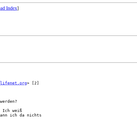
ad Index
]
lifenet.org
> [2]

werden?

 Ich weiß 

ann ich da nichts 
