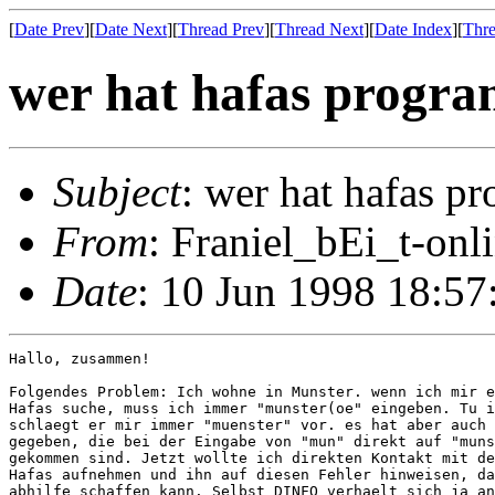
[
Date Prev
][
Date Next
][
Thread Prev
][
Thread Next
][
Date Index
][
Thre
wer hat hafas progr
Subject
: wer hat hafas p
From
: Franiel_bEi_t-onl
Date
: 10 Jun 1998 18:5
Hallo, zusammen!

Folgendes Problem: Ich wohne in Munster. wenn ich mir e
Hafas suche, muss ich immer "munster(oe" eingeben. Tu i
schlaegt er mir immer "muenster" vor. es hat aber auch 
gegeben, die bei der Eingabe von "mun" direkt auf "muns
gekommen sind. Jetzt wollte ich direkten Kontakt mit de
Hafas aufnehmen und ihn auf diesen Fehler hinweisen, da
abhilfe schaffen kann. Selbst DINFO verhaelt sich ja an