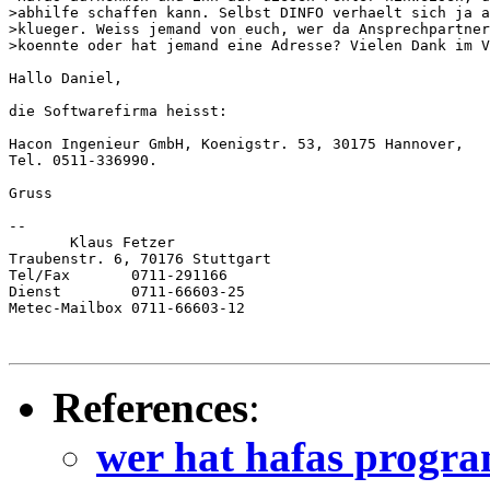
>abhilfe schaffen kann. Selbst DINFO verhaelt sich ja a
>klueger. Weiss jemand von euch, wer da Ansprechpartner
>koennte oder hat jemand eine Adresse? Vielen Dank im V
Hallo Daniel,

die Softwarefirma heisst:

Hacon Ingenieur GmbH, Koenigstr. 53, 30175 Hannover,

Tel. 0511-336990.

Gruss

-- 

       Klaus Fetzer

Traubenstr. 6, 70176 Stuttgart

Tel/Fax       0711-291166

Dienst        0711-66603-25

Metec-Mailbox 0711-66603-12

References
:
wer hat hafas progr