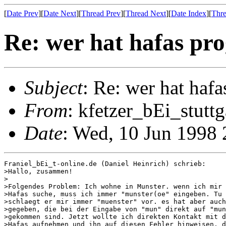
[
Date Prev
][
Date Next
][
Thread Prev
][
Thread Next
][
Date Index
][
Thre
Re: wer hat hafas pr
Subject
: Re: wer hat haf
From
: kfetzer_bEi_stuttg
Date
: Wed, 10 Jun 1998 
Franiel_bEi_t-online.de (Daniel Heinrich) schrieb:

>Hallo, zusammen!

>

>Folgendes Problem: Ich wohne in Munster. wenn ich mir 
>Hafas suche, muss ich immer "munster(oe" eingeben. Tu 
>schlaegt er mir immer "muenster" vor. es hat aber auch
>gegeben, die bei der Eingabe von "mun" direkt auf "mun
>gekommen sind. Jetzt wollte ich direkten Kontakt mit d
>Hafas aufnehmen und ihn auf diesen Fehler hinweisen, d