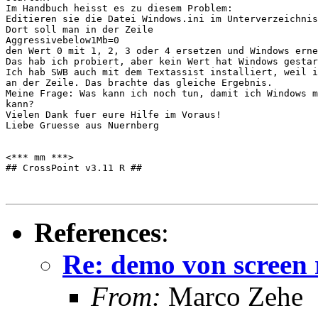
Im Handbuch heisst es zu diesem Problem:

Editieren sie die Datei Windows.ini im Unterverzeichnis
Dort soll man in der Zeile

Aggressivebelow1Mb=0

den Wert 0 mit 1, 2, 3 oder 4 ersetzen und Windows erne
Das hab ich probiert, aber kein Wert hat Windows gestar
Ich hab SWB auch mit dem Textassist installiert, weil i
an der Zeile. Das brachte das gleiche Ergebnis.

Meine Frage: Was kann ich noch tun, damit ich Windows m
kann?

Vielen Dank fuer eure Hilfe im Voraus!

Liebe Gruesse aus Nuernberg

<*** mm ***>

## CrossPoint v3.11 R ##

References
:
Re: demo von screen 
From:
Marco Zehe