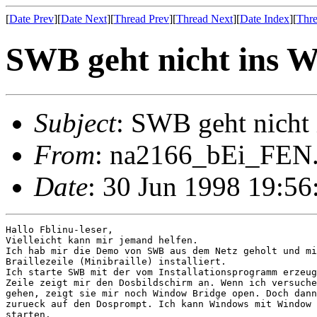
[
Date Prev
][
Date Next
][
Thread Prev
][
Thread Next
][
Date Index
][
Thre
SWB geht nicht ins 
Subject
: SWB geht nicht
From
: na2166_bEi_FEN.
Date
: 30 Jun 1998 19:5
Hallo Fblinu-leser,

Vielleicht kann mir jemand helfen.

Ich hab mir die Demo von SWB aus dem Netz geholt und mi
Braillezeile (Minibraille) installiert.

Ich starte SWB mit der vom Installationsprogramm erzeug
Zeile zeigt mir den Dosbildschirm an. Wenn ich versuche
gehen, zeigt sie mir noch Window Bridge open. Doch dann
zurueck auf den Dosprompt. Ich kann Windows mit Window 
starten.
