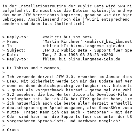
in der Installationsroutine der Public Beta wird SPW ni
aufgefuehrt. Du musst die die Dateien spkwin.jls und wp
das neue JFW Verzeichnis kopieren, genauso wie die hjcr
uebrigens. Anschliessend noch die jfw.ini entsprechend 
aendern und dann tuts (hoffentlich).

> Reply-to:      <makirc3_bEi_ibm.net>

> From:          "Martin Kirchner" <makirc3_bEi_ibm.net
> To:            <fblinu_bEi_blinu.langnese-iglo.de>

> Subject:       JFW 3.2 Public Beta - Support fuer Spe
> Date:          Tue, 2 Jun 1998 03:38:23 +0200

> Reply-to:      fblinu_bEi_blinu.langnese-iglo.de

> Hi Tobias und zusammen,. 

> 

> Ich verwende derzeit JFW 3.0, erworben im Januar dies
> ETeX. Mit Sicherheit werde ich mir das Update auf Ver
> wenn es denn deutschsprachig verfuegbar ist. Natuerli
> - quasi als Vorgeschmack hierauf - gerne mal die Publ
> 3.2 ansehen, die bei Henter Joice als Download-File a
> verfuegbar ist. Da ich JFW bei ETeX gekauft habe, lie
> ich natuerlich auch die beste aller derzeit erhaeltli
> deutschsprachigen Sprachausgaben, also Speak&Win zusa
> nutze. Frage: Kann ich das auch - temporaer - mit der
> Oder sind hier nur die Supports fuer die unter der US
> vorgesehenen Sprach-Soft- und Hardware moeglich?

> 

> Gruss
