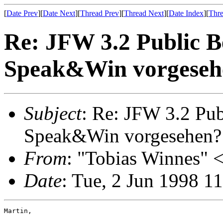
[
Date Prev
][
Date Next
][
Thread Prev
][
Thread Next
][
Date Index
][
Thre
Re: JFW 3.2 Public B
Speak&Win vorgeseh
Subject
: Re: JFW 3.2 Pub
Speak&Win vorgesehen?
From
: "Tobias Winnes" 
Date
: Tue, 2 Jun 1998 1
Martin,
