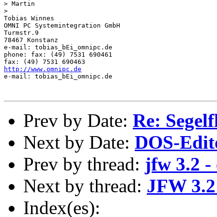
> Martin

> 

Tobias Winnes

OMNI PC Systemintegration GmbH

Turmstr.9

78467 Konstanz

e-mail: tobias_bEi_omnipc.de

phone: fax: (49) 7531 690461

http://www.omnipc.de
e-mail: tobias_bEi_omnipc.de

Prev by Date:
Re: Segelf
Next by Date:
DOS-Edit
Prev by thread:
jfw 3.2 -
Next by thread:
JFW 3.2
Index(es):