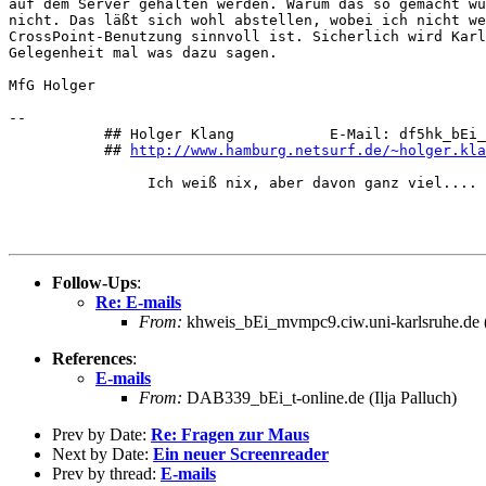
auf dem Server gehalten werden. Warum das so gemacht wu
nicht. Das läßt sich wohl abstellen, wobei ich nicht we
CrossPoint-Benutzung sinnvoll ist. Sicherlich wird Karl
Gelegenheit mal was dazu sagen.

MfG Holger

-- 

           ## Holger Klang           E-Mail: df5hk_bEi_
           ## 
http://www.hamburg.netsurf.de/~holger.kla
                Ich weiß nix, aber davon ganz viel....

Follow-Ups
:
Re: E-mails
From:
khweis_bEi_mvmpc9.ciw.uni-karlsruhe.de 
References
:
E-mails
From:
DAB339_bEi_t-online.de (Ilja Palluch)
Prev by Date:
Re: Fragen zur Maus
Next by Date:
Ein neuer Screenreader
Prev by thread:
E-mails