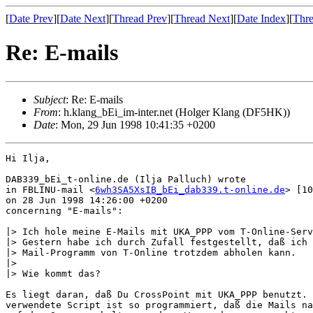
[
Date Prev
][
Date Next
][
Thread Prev
][
Thread Next
][
Date Index
][
Thre
Re: E-mails
Subject
: Re: E-mails
From
: h.klang_bEi_im-inter.net (Holger Klang (DF5HK))
Date
: Mon, 29 Jun 1998 10:41:35 +0200
Hi Ilja,

DAB339_bEi_t-online.de (Ilja Palluch) wrote

in FBLINU-mail <
6wh3SA5XsIB_bEi_dab339.t-online.de
> [10
on 28 Jun 1998 14:26:00 +0200

concerning "E-mails":

|> Ich hole meine E-Mails mit UKA_PPP vom T-Online-Serv
|> Gestern habe ich durch Zufall festgestellt, daß ich 
|> Mail-Programm von T-Online trotzdem abholen kann.

|> 

|> Wie kommt das?

Es liegt daran, daß Du CrossPoint mit UKA_PPP benutzt. 
verwendete Script ist so programmiert, daß die Mails na