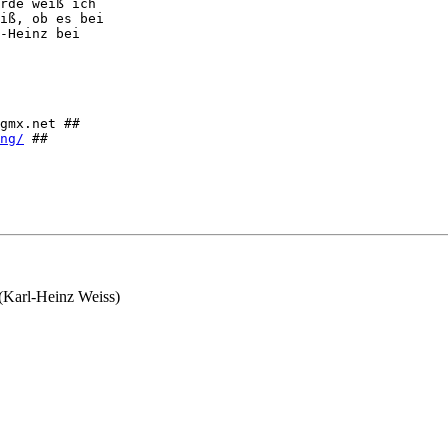
rde weiß ich 

iß, ob es bei 

-Heinz bei 

gmx.net ##

ng/
 ##

(Karl-Heinz Weiss)