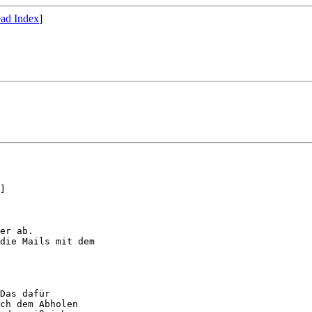
ad Index
]
]

er ab.

die Mails mit dem

Das dafür 

ch dem Abholen 
