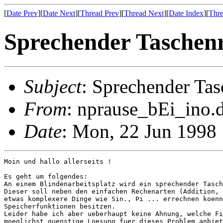
[
Date Prev
][
Date Next
][
Thread Prev
][
Thread Next
][
Date Index
][
Thre
Sprechender Taschen
Subject
: Sprechender Ta
From
: nprause_bEi_ino.d
Date
: Mon, 22 Jun 1998
Moin und hallo allerseits !

Es geht um folgendes:

An einem Blindenarbeitsplatz wird ein sprechender Tasch
Dieser soll neben den einfachen Rechenarten (Addition, 
etwas komplexere Dinge wie Sin., Pi ... errechnen koenn
Speicherfunktionen besitzen.

Leider habe ich aber ueberhaupt keine Ahnung, welche Fi
moeglichst guenstige Loesung fuer dieses Problem anbiet