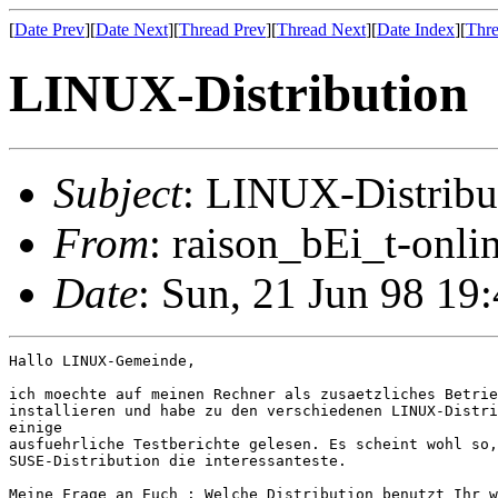
[
Date Prev
][
Date Next
][
Thread Prev
][
Thread Next
][
Date Index
][
Thre
LINUX-Distribution
Subject
: LINUX-Distribu
From
: raison_bEi_t-onl
Date
: Sun, 21 Jun 98 19
Hallo LINUX-Gemeinde,

ich moechte auf meinen Rechner als zusaetzliches Betrie
installieren und habe zu den verschiedenen LINUX-Distri
einige

ausfuehrliche Testberichte gelesen. Es scheint wohl so,
SUSE-Distribution die interessanteste.

Meine Frage an Euch : Welche Distribution benutzt Ihr w