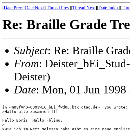
[
Date Prev
][
Date Next
][
Thread Prev
][
Thread Next
][
Date Index
][
Thre
Re: Braille Grade Tr
Subject
: Re: Braille Grad
From
: Deister_bEi_Stud
Deister)
Date
: Mon, 01 Jun 1998
in <m0yfVnO-0003WIC_bEi_fwd06.btx.dtag.de>, you wrote:

>Hallo alle zusammen!!!!

Hallo Boris, Hallo Fblinu,

>

>Wie ich im Netz gelesen habe gibt es eine neue englisc