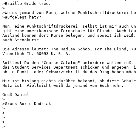
>Braille Grade tree.

>

>Weiss jemand von Euch, welche Punktschriftdruckerei Le
>aufgelegt hat??

Nun, eine Punktschriftdruckerei, selbst ist mir auch un
gibt eine amerikanische Fernschule für Blinde. Auch Leu
Ausland können dort Kurse belegen, und soweit ich weiß,
auch Stenokurse.

Die Adresse lautet: The Hadley School For The Blind, 70
Vinnetkah IL. 60093 U. S. A.

Solltest Du den "Course Catalog" anfordern wollen mußt 
das Student Services Department schicken und angeben, i
ob in Punkt- oder Schwarzschrift du das Ding haben möch
Mir ist bislang nichts darüber bekannt, ob diese Schule
Netz ist. Vielleicht weiß da jemand von Euch mehr.

Gruß Daniel

>

>Gruss Boris Dudziak

>

>

>

>

>

-- 
