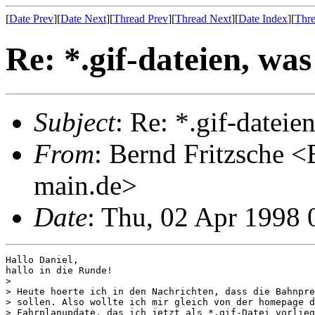
[
Date Prev
][
Date Next
][
Thread Prev
][
Thread Next
][
Date Index
][
Thre
Re: *.gif-dateien, was
Subject
: Re: *.gif-dateien
From
: Bernd Fritzsche <
main.de>
Date
: Thu, 02 Apr 1998 
Hallo Daniel,

hallo in die Runde!

>

> Heute hoerte ich in den Nachrichten, dass die Bahnpre
> sollen. Also wollte ich mir gleich von der homepage d
> Fahrplanupdate, das ich jetzt als *.gif-Datei vorlieg