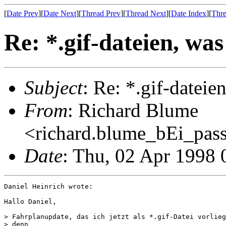
[
Date Prev
][
Date Next
][
Thread Prev
][
Thread Next
][
Date Index
][
Thre
Re: *.gif-dateien, was
Subject
: Re: *.gif-dateien
From
: Richard Blume
<richard.blume_bEi_pass
Date
: Thu, 02 Apr 1998
Daniel Heinrich wrote:

Hallo Daniel,

> Fahrplanupdate, das ich jetzt als *.gif-Datei vorlieg
> denn
