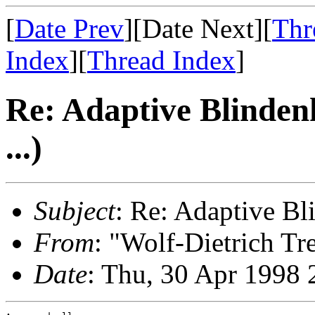
[
Date Prev
][Date Next][
Thr
Index
][
Thread Index
]
Re: Adaptive Blinden
...)
Subject
: Re: Adaptive Bl
From
: "Wolf-Dietrich T
Date
: Thu, 30 Apr 1998