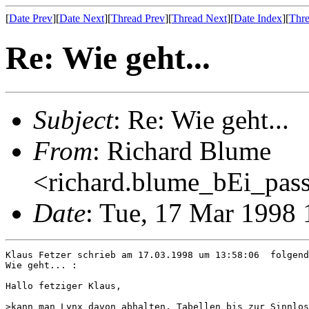
[
Date Prev
][
Date Next
][
Thread Prev
][
Thread Next
][
Date Index
][
Thre
Re: Wie geht...
Subject
: Re: Wie geht...
From
: Richard Blume
<richard.blume_bEi_pass
Date
: Tue, 17 Mar 1998
Klaus Fetzer schrieb am 17.03.1998 um 13:58:06  folgend
Wie geht... :

Hallo fetziger Klaus,

>kann man Lynx davon abhalten, Tabellen bis zur Sinnlos