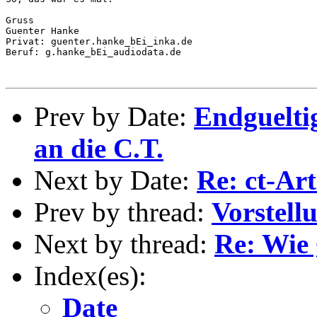
Gruss

Guenter Hanke

Privat: guenter.hanke_bEi_inka.de

Beruf: g.hanke_bEi_audiodata.de

Prev by Date:
Endguelti
an die C.T.
Next by Date:
Re: ct-Art
Prev by thread:
Vorstell
Next by thread:
Re: Wie 
Index(es):
Date