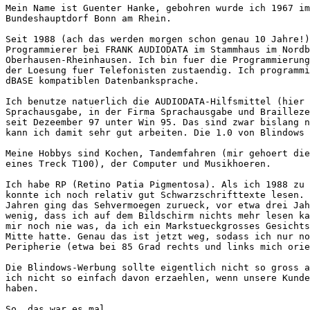
Mein Name ist Guenter Hanke, gebohren wurde ich 1967 im
Bundeshauptdorf Bonn am Rhein.

Seit 1988 (ach das werden morgen schon genau 10 Jahre!)
Programmierer bei FRANK AUDIODATA im Stammhaus im Nordb
Oberhausen-Rheinhausen. Ich bin fuer die Programmierung
der Loesung fuer Telefonisten zustaendig. Ich programmi
dBASE kompatiblen Datenbanksprache.

Ich benutze natuerlich die AUDIODATA-Hilfsmittel (hier 
Sprachausgabe, in der Firma Sprachausgabe und Brailleze
seit Dezeember 97 unter Win 95. Das sind zwar bislang n
kann ich damit sehr gut arbeiten. Die 1.0 von Blindows 
Meine Hobbys sind Kochen, Tandemfahren (mir gehoert die
eines Treck T100), der Computer und Musikhoeren.

Ich habe RP (Retino Patia Pigmentosa). Als ich 1988 zu 
konnte ich noch relativ gut Schwarzschrifttexte lesen. 
Jahren ging das Sehvermoegen zurueck, vor etwa drei Jah
wenig, dass ich auf dem Bildschirm nichts mehr lesen ka
mir noch nie was, da ich ein Markstueckgrosses Gesichts
Mitte hatte. Genau das ist jetzt weg, sodass ich nur no
Peripherie (etwa bei 85 Grad rechts und links mich orie
Die Blindows-Werbung sollte eigentlich nicht so gross a
ich nicht so einfach davon erzaehlen, wenn unsere Kunde
haben.

So, das war es mal.
