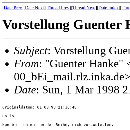
[
Date Prev
][
Date Next
][
Thread Prev
][
Thread Next
][
Date Index
][
Thre
Vorstellung Guenter
Subject
: Vorstellung Gue
From
: "Guenter Hanke"
00_bEi_mail.rlz.inka.de
Date
: Sun, 1 Mar 1998 
Originaldatum: 01.03.98 21:10:48

Hallo,

Nun bin ich mal an der Reihe, mich vorzustellen.
