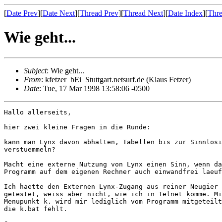
[
Date Prev
][
Date Next
][
Thread Prev
][
Thread Next
][
Date Index
][
Thre
Wie geht...
Subject
: Wie geht...
From
: kfetzer_bEi_Stuttgart.netsurf.de (Klaus Fetzer)
Date
: Tue, 17 Mar 1998 13:58:06 -0500
Hallo allerseits,

hier zwei kleine Fragen in die Runde:

kann man Lynx davon abhalten, Tabellen bis zur Sinnlosi
verstuemmeln?

Macht eine externe Nutzung von Lynx einen Sinn, wenn da
Programm auf dem eigenen Rechner auch einwandfrei laeuf
Ich haette den Externen Lynx-Zugang aus reiner Neugier 
getestet, weiss aber nicht, wie ich in Telnet komme. Mi
Menupunkt k. wird mir lediglich vom Programm mitgeteilt
die k.bat fehlt.
