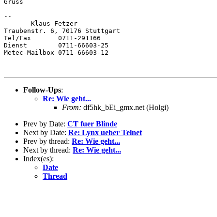
Gruss

--

       Klaus Fetzer

Traubenstr. 6, 70176 Stuttgart

Tel/Fax       0711-291166

Dienst        0711-66603-25

Metec-Mailbox 0711-66603-12

Follow-Ups
:
Re: Wie geht...
From:
df5hk_bEi_gmx.net (Holgi)
Prev by Date:
CT fuer Blinde
Next by Date:
Re: Lynx ueber Telnet
Prev by thread:
Re: Wie geht...
Next by thread:
Re: Wie geht...
Index(es):
Date
Thread