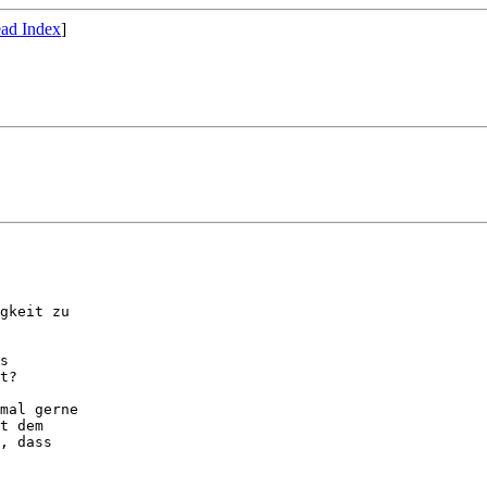
ad Index
]
gkeit zu

s

t?

mal gerne

t dem

, dass
