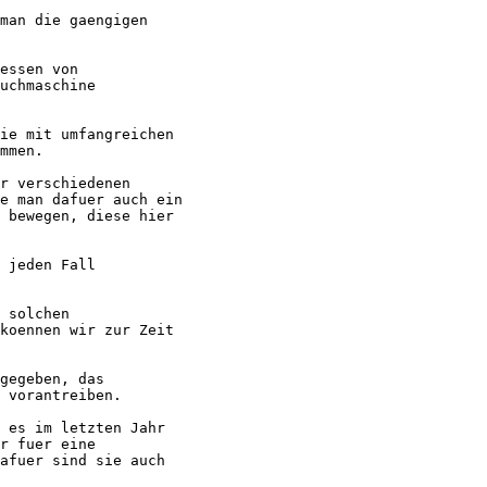
man die gaengigen

essen von

uchmaschine

ie mit umfangreichen

mmen.

r verschiedenen

e man dafuer auch ein

 bewegen, diese hier

 jeden Fall

 solchen

koennen wir zur Zeit

gegeben, das

 vorantreiben.

 es im letzten Jahr

r fuer eine

afuer sind sie auch
