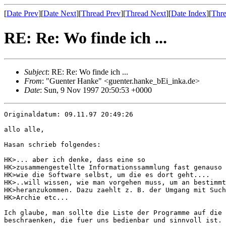
[
Date Prev
][
Date Next
][
Thread Prev
][
Thread Next
][
Date Index
][
Thre
RE: Re: Wo finde ich ...
Subject
: RE: Re: Wo finde ich ...
From
: "Guenter Hanke" <guenter.hanke_bEi_inka.de>
Date
: Sun, 9 Nov 1997 20:50:53 +0000
Originaldatum: 09.11.97 20:49:26

allo alle,

Hasan schrieb folgendes:

HK>... aber ich denke, dass eine so

HK>zusammengestellte Informationssammlung fast genauso 
HK>wie die Software selbst, um die es dort geht....

HK>..will wissen, wie man vorgehen muss, um an bestimmt
HK>heranzukommen. Dazu zaehlt z. B. der Umgang mit Such
HK>Archie etc...

Ich glaube, man sollte die Liste der Programme auf die 
beschraenken, die fuer uns bedienbar und sinnvoll ist.
