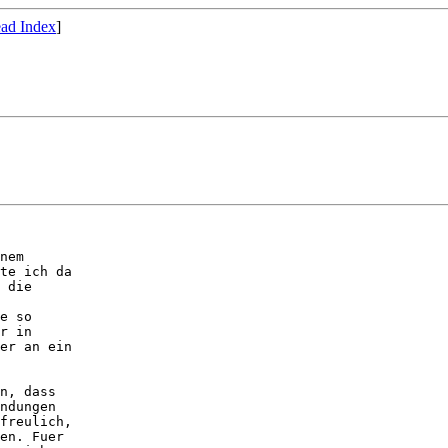
ad Index
]
nem

te ich da

 die

e so

r in

er an ein

n, dass

ndungen

freulich,

en. Fuer
