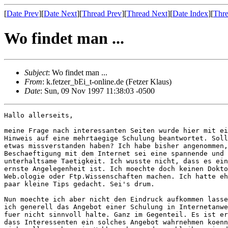
[
Date Prev
][
Date Next
][
Thread Prev
][
Thread Next
][
Date Index
][
Thre
Wo findet man ...
Subject
: Wo findet man ...
From
: k.fetzer_bEi_t-online.de (Fetzer Klaus)
Date
: Sun, 09 Nov 1997 11:38:03 -0500
Hallo allerseits,

meine Frage nach interessanten Seiten wurde hier mit ei
Hinweis auf eine mehrtaegige Schulung beantwortet. Soll
etwas missverstanden haben? Ich habe bisher angenommen,
Beschaeftigung mit dem Internet sei eine spannende und

unterhaltsame Taetigkeit. Ich wusste nicht, dass es ein
ernste Angelegenheit ist. Ich moechte doch keinen Dokto
Web.ologie oder Ftp.Wissenschaften machen. Ich hatte eh
paar kleine Tips gedacht. Sei's drum.

Nun moechte ich aber nicht den Eindruck aufkommen lasse
ich generell das Angebot einer Schulung in Internetanwe
fuer nicht sinnvoll halte. Ganz im Gegenteil. Es ist er
dass Interessenten ein solches Angebot wahrnehmen koenn