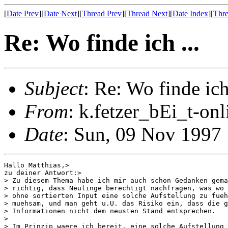
[
Date Prev
][
Date Next
][
Thread Prev
][
Thread Next
][
Date Index
][
Thre
Re: Wo finde ich ...
Subject
: Re: Wo finde ich 
From
: k.fetzer_bEi_t-onl
Date
: Sun, 09 Nov 1997
Hallo Matthias,>

zu deiner Antwort:>

> Zu diesem Thema habe ich mir auch schon Gedanken gema
> richtig, dass Neulinge berechtigt nachfragen, was wo 
> ohne sortierten Input eine solche Aufstellung zu fueh
> muehsam, und man geht u.U. das Risiko ein, dass die g
> Informationen nicht dem neusten Stand entsprechen.

>

> Im Prinzip waere ich bereit, eine solche Aufstellung 