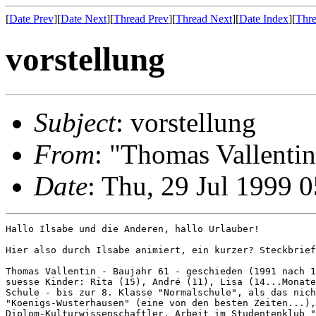
[
Date Prev
][
Date Next
][
Thread Prev
][
Thread Next
][
Date Index
][
Thre
vorstellung
Subject
: vorstellung
From
: "Thomas Vallentin
Date
: Thu, 29 Jul 1999 
Hallo Ilsabe und die Anderen, hallo Urlauber!

Hier also durch Ilsabe animiert, ein kurzer? Steckbrief
Thomas Vallentin - Baujahr 61 - geschieden (1991 nach 1
suesse Kinder: Rita (15), André (11), Lisa (14...Monate
Schule - bis zur 8. Klasse "Normalschule", als das nich
"Koenigs-Wusterhausen" (eine von den besten Zeiten...),
Diplom-Kulturwissenschaftler, Arbeit im Studentenklub "