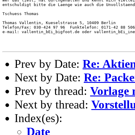
Wer das liest, hat durchgehalten und kennt mich viellei
entschuldigt bitte die Laenge wie auch die Unvollstaend
Tschuess Thomas

Thomas Vallentin, Kueselstrasse 5, 10409 Berlin

Telefon/Fax: 030-424 97 96  Funktelefon: 0171-42 88 506

e-mail: vallentin_bEi_bigfoot.de oder vallentin_bEi_ine
Prev by Date:
Re: Aktie
Next by Date:
Re: Pack
Prev by thread:
Vorlage
Next by thread:
Vorstell
Index(es):
Date