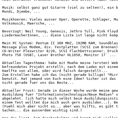
Musik: selbst ganz gut Gitarre (viel zu selten!), ein b
Mundi, Djembe, ...

Musikhoeren: Vieles ausser Oper, Operette, Schlager, Mu
Volksmusik, Maersche, ...

Bevorzugt: Neil Young, Genesis, Jethro Tull, Pink Floyd
LiedermacherInnen, ... diese Liste ist lange nicht komp
Mein PC System: Pentum II 300 MHZ, 192MB RAM, Soundblas
Message plus Modem, div. Festplatten (SCSI zum Brennen)
CD-Writer Plexwriter 8/20, SCSI Flachbettscanner, Druck
Photo 750 (USB), Laser Brother HL1050, Monitor 17``...

Aktuelles Tagesthema: habe mit Muehe meine (ersten) Web
befreundetes Projekt erstellt, nach dem Laden mit einem
Haelfte von allem, oder wird falsch dargestellt...

Zum Erstellen habe ich das (nicht gerade billige) "Micr
benutzt. Hat jemand von Euch eine Idee? Sicher ist das 
nicht gerade fuer uns das Beste...

Aktueller Frust: Gerade in dieser Woche wurde meine gew
Ausbildung fuer "Informationstechnologie/Neue Medien" v
abgelehnt. (ich hatte mich selbst beim Ausbildungsinsti
einem Test wollten die mich auch gern ausbilden...). Be
(Fuehl mich aber nicht so... aber was hilfts, es gibt t
Sachen... die ausserdem wichtig sind.)
