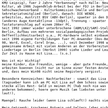
KMU Leipzig), fuer 2 Jahre "Verbannung" nach Halle- Neu
Kultur, ab 1986 Jugendklub-Arbeit bei der FDJ in Berlin
Sehschwachenverband - Kulturkommision (Halle und Berlin
Sekretariatsmitglied (Berlin), danach: DIE WENDE,

arbeitslos, Austritt BSV (ABV-Berlin), spaeter in den D
(anderes Auge Kontaktlinse -13dpt), Trennung - spaeter 
Tastaturanschlag auf einem 286er PC,

Seit 1992 immer wieder unterbrochene (ABM/LKZ/SAM)-Stel
Berlin, Aufbau von mehreren sozialpaedagogischen Projek
Oeffentlichkeitsarbeit u.a., PC-Hardware selbst einbaue
seit 1996 eigene Fortbildungen fuer PC-Anwender (Dos-Be
98, Word, Excel, Corel Draw, ...), seit Dezember 1998 w
gemeinsame Arbeit mit vielen Anderen an der Vorbereitun
Liedertage in Berlin (Herbst 1999) siehe Lieder und Leu
Zur Zeit zu Hause mit Lisa... (s.o.)

Was ist mir Wichtig?

meine Kinder, die Freundin, wenige - aber gute Freunde,
arbeiten koennen (nicht nur im Sinne einer festen Anste
und, dass mein Win98 nicht seine Registery vergisst.

Besondere Kennzeichen: Nachtarbeiter - soweit das Lisa 
(tagsueber kann ich am PC mit Lisa auf dem Schoss sowie
stecke alles Rest- Geld in meinen PC (hab noch nie was 
anderen bekommen), hoere gern Musik (am liebsten unter 
laut!),

Maengel: Rauche leider (wenn Lisa schlaeft!) nachts vie
Mein Getraenk: trockener Rotwein und Selters (aber nich