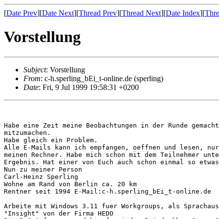
[
Date Prev
][
Date Next
][
Thread Prev
][
Thread Next
][
Date Index
][
Thre
Vorstellung
Subject
: Vorstellung
From
: c-h.sperling_bEi_t-online.de (sperling)
Date
: Fri, 9 Jul 1999 19:58:31 +0200
Habe eine Zeit meine Beobachtungen in der Runde gemacht
mitzumachen. 

Habe gleich ein Problem. 

Alle E-Mails kann ich empfangen, oeffnen und lesen, nur
meinen Rechner. Habe mich schon mit dem Teilnehmer unte
Ergebnis. Hat einer von Euch auch schon einmal so etwas
Nun zu meiner Person 

Carl-Heinz Sperling 

Wohne am Rand von Berlin ca. 20 km 

Rentner seit 1994 E-Mail:c-h.sperling_bEi_t-online.de

Arbeite mit Windows 3.11 fuer Workgroups, als Sprachaus
"Insight" von der Firma HEDO 
