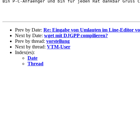
Bin P-C-Anfaenger und bin fur jeden Rat dankbar Gruss C
Prev by Date:
Re: Eingabe von Umlauten im Line-Editor 
Next by Date:
wget mit DJGPP compilieren?
Prev by thread:
vorstellung
Next by thread:
VTM-User
Index(es):
Date
Thread