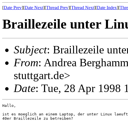
[
Date Prev
][
Date Next
][
Thread Prev
][
Thread Next
][
Date Index
][
Thre
Braillezeile unter Lin
Subject
: Braillezeile unt
From
: Andrea Berghamm
stuttgart.de>
Date
: Tue, 28 Apr 1998
Hallo,

ist es moeglich an einem Laptop, der unter Linux laeuft
40er Braillezeile zu betreiben?
