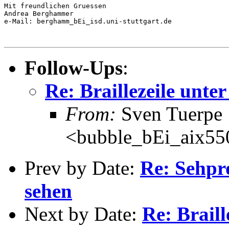
Mit freundlichen Gruessen

Andrea Berghammer

e-Mail: berghamm_bEi_isd.uni-stuttgart.de

Follow-Ups
:
Re: Braillezeile unte
From:
Sven Tuerpe
<bubble_bEi_aix550
Prev by Date:
Re: Sehpr
sehen
Next by Date:
Re: Braill