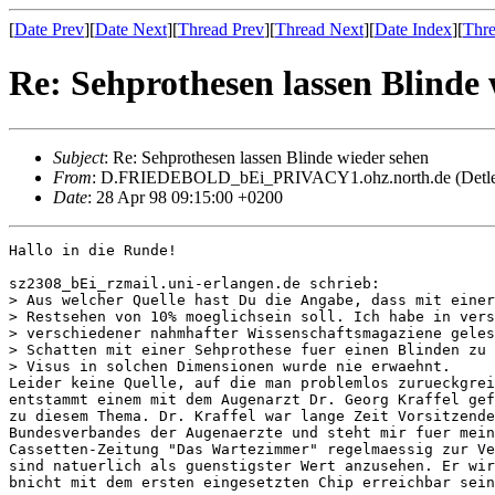
[
Date Prev
][
Date Next
][
Thread Prev
][
Thread Next
][
Date Index
][
Thre
Re: Sehprothesen lassen Blinde 
Subject
: Re: Sehprothesen lassen Blinde wieder sehen
From
: D.FRIEDEBOLD_bEi_PRIVACY1.ohz.north.de (Detlef
Date
: 28 Apr 98 09:15:00 +0200
Hallo in die Runde!

sz2308_bEi_rzmail.uni-erlangen.de schrieb:

> Aus welcher Quelle hast Du die Angabe, dass mit einer
> Restsehen von 10% moeglichsein soll. Ich habe in vers
> verschiedener nahmhafter Wissenschaftsmagaziene geles
> Schatten mit einer Sehprothese fuer einen Blinden zu 
> Visus in solchen Dimensionen wurde nie erwaehnt.

Leider keine Quelle, auf die man problemlos zurueckgrei
entstammt einem mit dem Augenarzt Dr. Georg Kraffel gef
zu diesem Thema. Dr. Kraffel war lange Zeit Vorsitzende
Bundesverbandes der Augenaerzte und steht mir fuer mein
Cassetten-Zeitung "Das Wartezimmer" regelmaessig zur Ve
sind natuerlich als guenstigster Wert anzusehen. Er wir
bnicht mit dem ersten eingesetzten Chip erreichbar sein