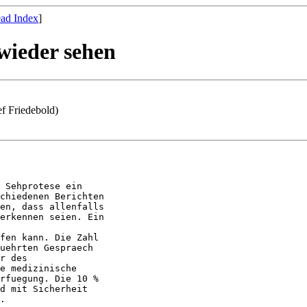
ad Index
]
wieder sehen
 Friedebold)
 Sehprotese ein

chiedenen Berichten

en, dass allenfalls

erkennen seien. Ein

fen kann. Die Zahl

uehrten Gespraech

r des

e medizinische

rfuegung. Die 10 %

d mit Sicherheit

.
