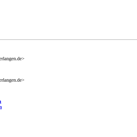
erlangen.de>
erlangen.de>
n
n