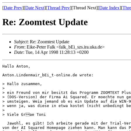
[
Date Prev
][
Date Next
][
Thread Prev
][Thread Next][
Date Index
][
Thre
Re: Zoomtest Update
Subject
: Re: Zoomtest Update
From
: Eike-Peter Falk <falk_bEi_szs.ira.uka.de>
Date
: Tue, 14 Apr 1998 11:28:13 +0200
Hallo Anton,

Anton.Lindenmair_bEi_t-online.de wrote:

> Hallo zusammen,

>

> ein Freund von mir besitzt das Programm ZOOMTEXT Plus
> (DOS-Version) der Firma Ai Squared. Er moechte nun ge
> umsteigen. Weia jemand ob es ein Update auf die WIN-9
> wenn ja, was diese in etwa kostet (nicht unbedingt be
>

> Viele Grae Toni

  Jawohl, es gibt! Ich arbeite gerade mit der Trial-Ver
von der AI Squared Homepage ziehen kann. Man kann das P