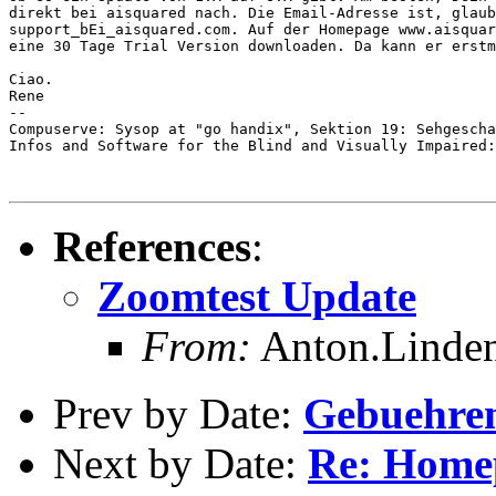
direkt bei aisquared nach. Die Email-Adresse ist, glaub
support_bEi_aisquared.com. Auf der Homepage www.aisquar
eine 30 Tage Trial Version downloaden. Da kann er erstm
Ciao.

Rene

--

Compuserve: Sysop at "go handix", Sektion 19: Sehgescha
Infos and Software for the Blind and Visually Impaired:
References
:
Zoomtest Update
From:
Anton.Linden
Prev by Date:
Gebuehre
Next by Date:
Re: Home