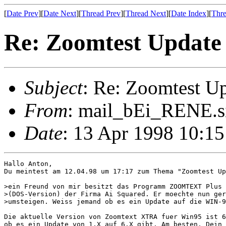
[
Date Prev
][
Date Next
][
Thread Prev
][
Thread Next
][
Date Index
][
Thre
Re: Zoomtest Update
Subject
: Re: Zoomtest U
From
: mail_bEi_RENE.s
Date
: 13 Apr 1998 10:1
Hallo Anton,

Du meintest am 12.04.98 um 17:17 zum Thema "Zoomtest Up
>ein Freund von mir besitzt das Programm ZOOMTEXT Plus 
>(DOS-Version) der Firma Ai Squared. Er moechte nun ger
>umsteigen. Weiss jemand ob es ein Update auf die WIN-9
Die aktuelle Version von Zoomtext XTRA fuer Win95 ist 6
ob es ein Update von 1.X auf 6.X gibt. Am besten, Dein 