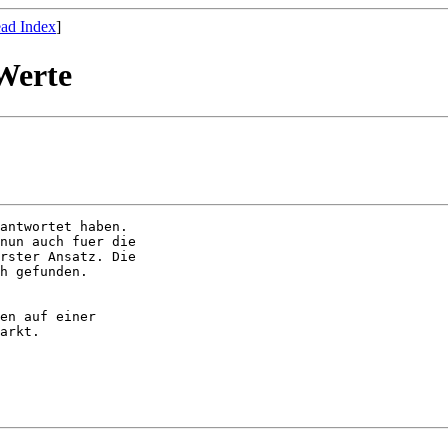
ad Index
]
Werte
antwortet haben.

nun auch fuer die

rster Ansatz. Die

h gefunden.

en auf einer

arkt.
