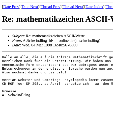
[
Date Prev
][
Date Next
][
Thread Prev
][
Thread Next
][
Date Index
][
Thre
Re: mathematikzeichen ASCII-
Subject
: Re: mathematikzeichen ASCII-Werte
From
: A.Schwindling_bEi_t-online.de (a. schwindling)
Date
: Wed, 04 Mar 1998 16:40:56 -0800
Hallo an alle, die auf die Anfrage Mathematikschrift ge
Herzlichen Dank fuer die Unterstuetzung. Wir haben uns 
mnemonische Form entschieden; das war uebrigens unser e
Entsprechungen in der englischen Sprache wurden nun auc
Also nochmal danke und bis bald!

Merriam Webster und Cambridge Encyclopedia kommt zusamm
CD-ROM fuer DM 298.. ab April- schaetze ich - auf den M
Gruesse

A. Schwindling
