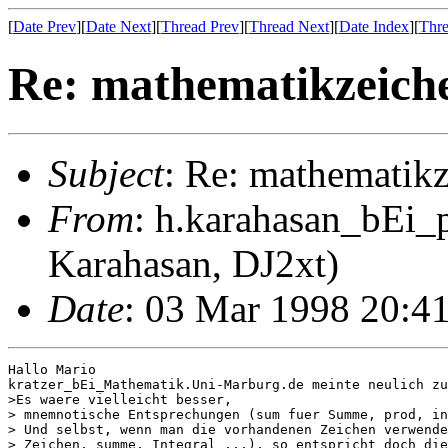
[
Date Prev
][
Date Next
][
Thread Prev
][
Thread Next
][
Date Index
][
Thre
Re: mathematikzeich
Subject
: Re: mathematik
From
: h.karahasan_bEi_
Karahasan, DJ2xt)
Date
: 03 Mar 1998 20:4
Hallo Mario

kratzer_bEi_Mathematik.Uni-Marburg.de meinte neulich zu
>Es waere vielleicht besser,

> mnemnotische Entsprechungen (sum fuer Summe, prod, in
> Und selbst, wenn man die vorhandenen Zeichen verwende
> Zeichen, summe, Integral ...), so entspricht doch die