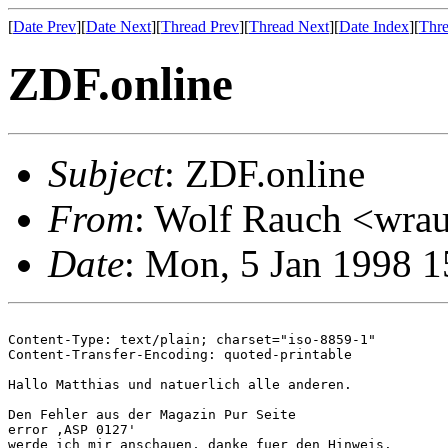
[
Date Prev
][
Date Next
][
Thread Prev
][
Thread Next
][
Date Index
][
Thre
ZDF.online
Subject
: ZDF.online
From
: Wolf Rauch <wra
Date
: Mon, 5 Jan 1998 1
Content-Type: text/plain; charset="iso-8859-1"

Content-Transfer-Encoding: quoted-printable

Hallo Matthias und natuerlich alle anderen.

Den Fehler aus der Magazin Pur Seite

error ,ASP 0127'

werde ich mir anschauen, danke fuer den Hinweis.
