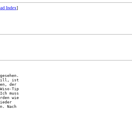
ad Index
]
gesehen.

ill, ist

en, der

Wiso-Tip

Ich muss

rden wie

ieder

n. Nach
