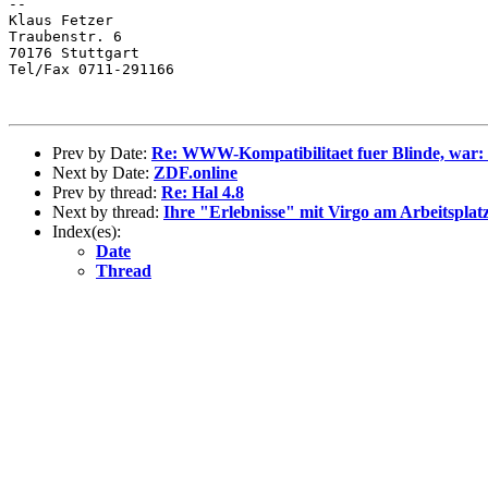
--

Klaus Fetzer

Traubenstr. 6

70176 Stuttgart

Tel/Fax 0711-291166

Prev by Date:
Re: WWW-Kompatibilitaet fuer Blinde, war: 
Next by Date:
ZDF.online
Prev by thread:
Re: Hal 4.8
Next by thread:
Ihre "Erlebnisse" mit Virgo am Arbeitsplatz
Index(es):
Date
Thread