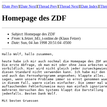
[
Date Prev
][
Date Next
][
Thread Prev
][
Thread Next
][
Date Index
][
Thre
Homepage des ZDF
Subject
: Homepage des ZDF
From
: k.fetzer_bEi_t-online.de (Klaus Fetzer)
Date
: Sun, 04 Jan 1998 20:51:04 -0500
Hallo Wolf, hallo zusammen,

heute habe ich mir auch nochmal die Homepage des ZDF an
Die erste Abfrage, ob man mit oder ohne Java arbeiten w
vorbildlich. Hier wird nicht gleich jeder zurueckgewies
diesen Standard nicht verwenden kann. Ich habe mir den 
und auch das Fernsehprogramm angesehen; klappte alles. 
sagen, wenn unsere Probleme immer so ernst genommen wue
in diesem Fall, waere vieles einfacher. Die immer mal w
auftauchenden Fehlerhinweise muss man einfach ignoriere
mehreren Versuchen des Systems klappt die Darstellung

jedenfalls. Besten Dank Wolf.

Mit besten Gruessen
