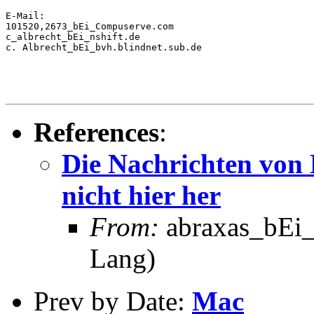
E-Mail:

101520,2673_bEi_Compuserve.com

c_albrecht_bEi_nshift.de

c. Albrecht_bEi_bvh.blindnet.sub.de

References
:
Die Nachrichten von 
nicht hier her
From:
abraxas_bEi_
Lang)
Prev by Date:
Mac