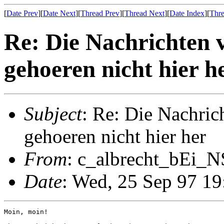
[
Date Prev
][
Date Next
][
Thread Prev
][
Thread Next
][
Date Index
][
Thre
Re: Die Nachrichten 
gehoeren nicht hier h
Subject
: Re: Die Nachric
gehoeren nicht hier her
From
: c_albrecht_bEi_N
Date
: Wed, 25 Sep 97 1
Moin, moin!
