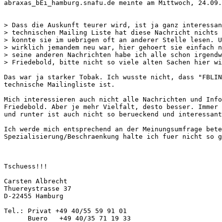
abraxas_bEi_hamburg.snafu.de meinte am Mittwoch, 24.09.
> Dass die Auskunft teurer wird, ist ja ganz interessan
> technischen Mailing Liste hat diese Nachricht nichts 
> konnte sie im uebrigen oft an anderer Stelle lesen. U
> wirklich jemandem neu war, hier gehoert sie einfach n
> seine anderen Nachrichten habe ich alle schon irgendw
> Friedebold, bitte nicht so viele alten Sachen hier wi
Das war ja starker Tobak. Ich wusste nicht, dass "FBLIN
technische Mailingliste ist.

Mich interessieren auch nicht alle Nachrichten und Info
Friedebold. Aber je mehr Vielfalt, desto besser. Immer 
und runter ist auch nicht so berueckend und interessant
Ich werde mich entsprechend an der Meinungsumfrage bete
Spezialisierung/Beschraenkung halte ich fuer nicht so g
Tschuess!!!

Carsten Albrecht

Thuereystrasse 37

D-22455 Hamburg

Tel.: Privat +49 40/55 59 91 01

      Buero   +49 40/35 71 19 33
