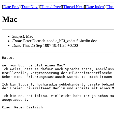
[
Date Prev
][
Date Next
][
Thread Prev
][
Thread Next
][
Date Index
][
Thre
Mac
Subject
: Mac
From
: Peter Dietrich <pedie_bEi_zedat.fu-berlin.de>
Date
: Thu, 25 Sep 1997 19:41:25 +0200
Hallo,

wer von Euch benutzt einen Mac?

Ich weiss, dass es dafuer auch Sprachausgabe, Anschluss
Braillezeile, Vergroesserung der Bildschirmoberflaeche 
Ueber einen Erfahrungsaustausch wuerde ich mich freuen.

Ich bin Student, hochgradig sehbehindert, berate behind
der Freien Universitaeet Berlin und arbeite mit einem M
Ich bin neu bei fblinu. Vielleicht habt Ihr ja schon ma
ausgetauscht.

Ciao  Peter Dietrich
