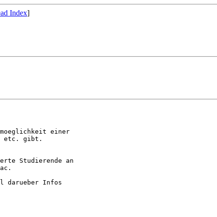
ad Index
]
moeglichkeit einer

 etc. gibt.

erte Studierende an

ac.

l darueber Infos
