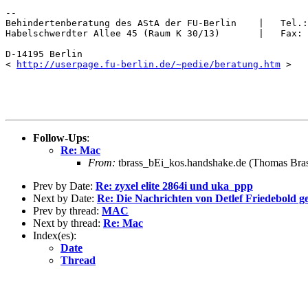
--

Behindertenberatung des AStA der FU-Berlin    |   Tel.:
Habelschwerdter Allee 45 (Raum K 30/13)       |   Fax: 
D-14195 Berlin

< 
http://userpage.fu-berlin.de/~pedie/beratung.htm
 >

Follow-Ups
:
Re: Mac
From:
tbrass_bEi_kos.handshake.de (Thomas Bras
Prev by Date:
Re: zyxel elite 2864i und uka_ppp
Next by Date:
Re: Die Nachrichten von Detlef Friedebold ge
Prev by thread:
MAC
Next by thread:
Re: Mac
Index(es):
Date
Thread