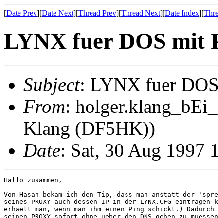
[
Date Prev
][
Date Next
][
Thread Prev
][
Thread Next
][
Date Index
][
Thre
LYNX fuer DOS mit 
Subject
: LYNX fuer DOS
From
: holger.klang_bEi
Klang (DF5HK))
Date
: Sat, 30 Aug 1997 
Hallo zusammen,

Von Hasan bekam ich den Tip, dass man anstatt der "spre
seines PROXY auch dessen IP in der LYNX.CFG eintragen k
erhaelt man, wenn man ihm einen Ping schickt.) Dadurch 
seinen PROXY sofort ohne ueber den DNS gehen zu muessen