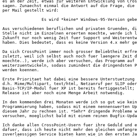
es an der Zeit, etwas zur weiteren Entwicklung von Cros
sagen. Zunaechst einmal die Antwort auf die Frage, die 
per Mail gestellt wird:

                Es wird *keine* Windows-95-Version gebe
Aus verschiedenen beruflichen und privaten Gruenden, di
Stelle nicht im Einzelnen eroerten moechte, werde ich l
Zukunft nur noch wenig Zeit fuer Support und Weiterentw
haben. Dies bedeutet, dass es keine Version 4.x mehr ge
Da sich CrossPoint immer noch grosser Beliebtheit erfre
zuletzt, weil ich selbst auch noch fuer laengere Zeit d
moechte..), werde ich aber versuchen, das Programm auf 
weiterzuentwickeln, sodass zumindest die dringendsten P
werden koennen.

Erste Prioritaet hat dabei eine bessere Unterstuetzung 
d.h. Mime/Multipart, text/html, Netzanruf per SLIP oder
Basis-TCP/IP-Modul fuer XP ist bereits fertiggestellt; 
Release ist aber noch eine Menge Arbeit notwendig.

In den kommenden drei Monaten werde ich so gut wie kein
Programmierung haben, sodass mit einem nennenswerten Up
diesem Jahr zu rechnen ist. *Sehr* dringende Probleme w
versuchen, moeglichst bald mit einem reinen Bugfix-Upda
Ich danke allen CrossPoint-Usern fuer ihre Geduld und e
dafuer, dass ich heute nicht mehr den gleichen umfangre
zuverlaessigen Service bieten kann wie in den ersten Ja