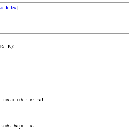
ad Index
]
(DF5HK))
 poste ich hier mal

racht habe, ist
