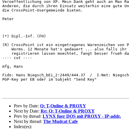
Veroeffentlichung von XP. Mein Dank geht auch an Max Ra
Anderen, die durch ihren Einsatz weiterhin eine gute Un
die CrossPoint-Usergemeinde bieten.

Peter

(*) Dipl.-Inf. (FH)

(R) CrossPoint ist ein eingetragenes Warenzeichen von P
    Worms. 12 Monate hat's gedauert ... also falls ihr 
    registrieren lassen moechtet, fangt besser frueh da
---- cut ----

mfg, Hans

Fido: Hans Niegsch_bEi_2:2449/444.37  /  I-Net: Niegsch
PGP-Key per EB oder im Subjekt "Send Key"

Prev by Date:
Q: T-Online & PROXY
Next by Date:
Re: Q: T-Online & PROXY
Prev by thread:
LYNX fuer DOS mit PROXY - IP-addr.
Next by thread:
The Mudcat Cafe
Index(es):