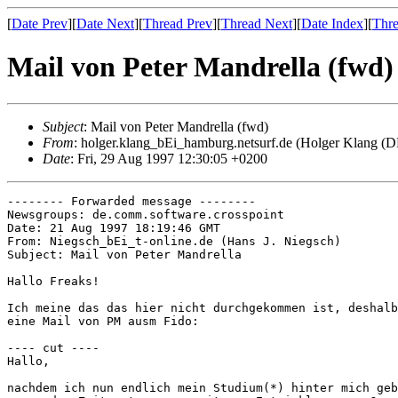
[
Date Prev
][
Date Next
][
Thread Prev
][
Thread Next
][
Date Index
][
Thre
Mail von Peter Mandrella (fwd)
Subject
: Mail von Peter Mandrella (fwd)
From
: holger.klang_bEi_hamburg.netsurf.de (Holger Klang 
Date
: Fri, 29 Aug 1997 12:30:05 +0200
-------- Forwarded message --------

Newsgroups: de.comm.software.crosspoint

Date: 21 Aug 1997 18:19:46 GMT

From: Niegsch_bEi_t-online.de (Hans J. Niegsch)

Subject: Mail von Peter Mandrella

Hallo Freaks!

Ich meine das das hier nicht durchgekommen ist, deshalb
eine Mail von PM ausm Fido:

---- cut ----

Hallo,

nachdem ich nun endlich mein Studium(*) hinter mich geb