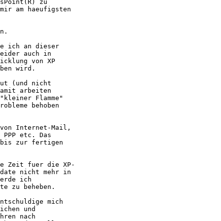
sPoint(R) zu

mir am haeufigsten

n.

e ich an dieser

eider auch in

icklung von XP

ben wird.

ut (und nicht

amit arbeiten

"kleiner Flamme"

robleme behoben

von Internet-Mail,

 PPP etc. Das

bis zur fertigen

e Zeit fuer die XP-

date nicht mehr in

erde ich

te zu beheben.

ntschuldige mich

ichen und

hren nach
