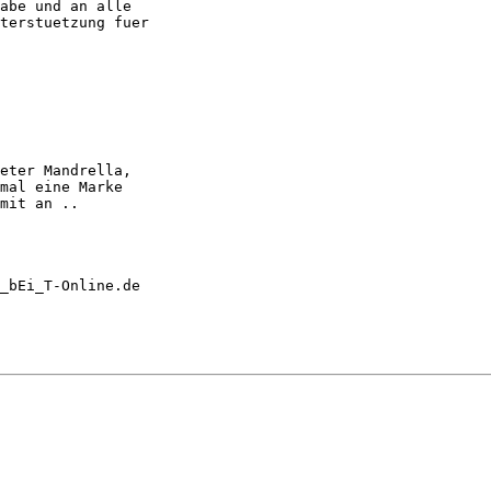
abe und an alle

terstuetzung fuer

eter Mandrella,

mal eine Marke

mit an ..

_bEi_T-Online.de
