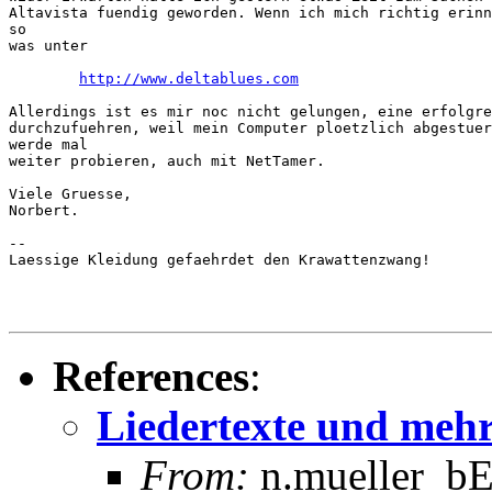
Altavista fuendig geworden. Wenn ich mich richtig erinn
so

was unter

http://www.deltablues.com
Allerdings ist es mir noc nicht gelungen, eine erfolgre
durchzufuehren, weil mein Computer ploetzlich abgestuer
werde mal

weiter probieren, auch mit NetTamer.

Viele Gruesse,

Norbert.

--

Laessige Kleidung gefaehrdet den Krawattenzwang!

References
:
Liedertexte und meh
From:
n.mueller_bE