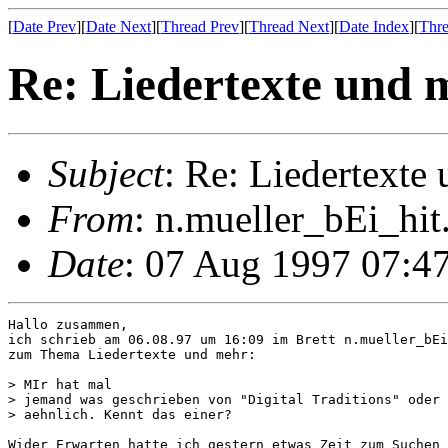
[
Date Prev
][
Date Next
][
Thread Prev
][
Thread Next
][
Date Index
][
Thre
Re: Liedertexte und 
Subject
: Re: Liedertexte
From
: n.mueller_bEi_hit
Date
: 07 Aug 1997 07:4
Hallo zusammen,

ich schrieb am 06.08.97 um 16:09 im Brett n.mueller_bEi
zum Thema Liedertexte und mehr:

> MIr hat mal

> jemand was geschrieben von "Digital Traditions" oder 
> aehnlich. Kennt das einer?

Wider Erwarten hatte ich gestern etwas Zeit zum Suchen 