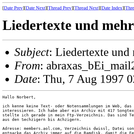
[
Date Prev
][
Date Next
][
Thread Prev
][
Thread Next
][
Date Index
][
Thre
Liedertexte und mehr
Subject
: Liedertexte und
From
: abraxas_bEi_mail2
Date
: Thu, 7 Aug 1997 
Hallo Norbert,

ich kenne keine Text- oder Notensammlungen im Web, das 
interessieren. Ich habe aber ein Archiv mit 417 Songtex
stellte ich gerade in mein Ftp-Verzeichnis. Das sind Te
aus den Sechzigern bis Achzigern.

Adresse: members.aol.com, Verzeichnis dwissl, Datei son
entpacke das Archiv immer auf die Ramdisk, damit die Fe