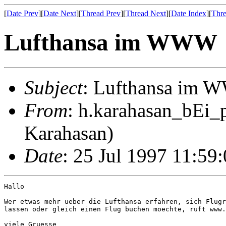
[
Date Prev
][
Date Next
][
Thread Prev
][
Thread Next
][
Date Index
][
Thre
Lufthansa im WWW
Subject
: Lufthansa im
From
: h.karahasan_bEi_
Karahasan)
Date
: 25 Jul 1997 11:59
Hallo

Wer etwas mehr ueber die Lufthansa erfahren, sich Flugr
lassen oder gleich einen Flug buchen moechte, ruft www.
viele Gruesse
