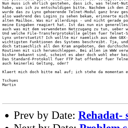
Nun muss ich ehrlich gestehen, dass ich, was Telnet-Nut
habe, was ich zu entschuldigen bitte. Nachdem ich den Z
wurde das zu Lynx gehoerende Telnet-Modul ganz brav ges
also waehrend des Logins zu sehen bekam, erinnerte mich
alten Mailbox. Was mir allerdings - und nicht gerade po
meine Eingaben reagiert hat. Ist das nun ein generelles
auch was mit dem verwendeten Netzzugang zu tun, ueber w
Und welche File-Transferprotokolle gelten fuer Telnet-S
Lynx unterstuetzt? Ich wollte mir naemlich aus dem GBX-
wichtigsten Funktionen des Systems beschreibt. Tja, und
doch tatsaechlich all den Kram angeboten, den durchschn
Routinen mit sich herumschleppen. Bei allen im WWW verw
bisher bekannt sind, scheint es aber doch wohl eher kei
Das Standard-Protokoll fuer FTP hat offenbar fuer Telne
auch keinerlei Geltung, oder?

Klaert mich doch bitte mal auf; ich stehe da momentan e
Tschues

Martin

Prev by Date:
Rehadat-
Next by Date:
Problem s