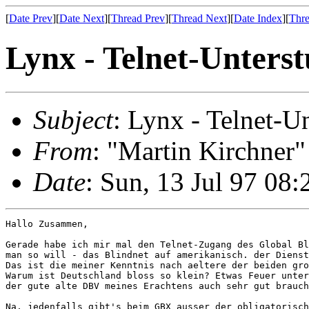
[
Date Prev
][
Date Next
][
Thread Prev
][
Thread Next
][
Date Index
][
Thre
Lynx - Telnet-Unters
Subject
: Lynx - Telnet-U
From
: "Martin Kirchner
Date
: Sun, 13 Jul 97 08:
Hallo Zusammen,

Gerade habe ich mir mal den Telnet-Zugang des Global Bl
man so will - das Blindnet auf amerikanisch. der Dienst
Das ist die meiner Kenntnis nach aeltere der beiden gro
Warum ist Deutschland bloss so klein? Etwas Feuer unter
der gute alte DBV meines Erachtens auch sehr gut brauch
Na, jedenfalls gibt's beim GBX ausser der obligatorisch