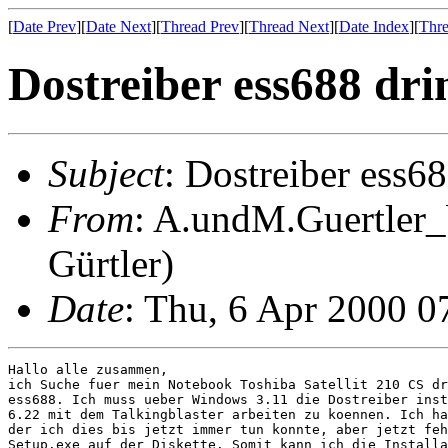
[
Date Prev
][
Date Next
][
Thread Prev
][
Thread Next
][
Date Index
][
Thre
Dostreiber ess688 dr
Subject
: Dostreiber ess6
From
: A.undM.Guertler_
Gürtler)
Date
: Thu, 6 Apr 2000 
Hallo alle zusammen,

ich Suche fuer mein Notebook Toshiba Satellit 210 CS dr
ess688. Ich muss ueber Windows 3.11 die Dostreiber inst
6.22 mit dem Talkingblaster arbeiten zu koennen. Ich ha
der ich dies bis jetzt immer tun konnte, aber jetzt feh
Setup.exe auf der Diskette. Somit kann ich die Installa