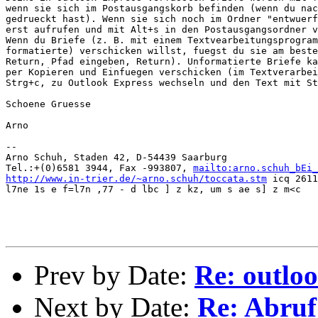
wenn sie sich im Postausgangskorb befinden (wenn du nac
gedrueckt hast). Wenn sie sich noch im Ordner "entwuerf
erst aufrufen und mit Alt+s in den Postausgangsordner v
Wenn du Briefe (z. B. mit einem Textvearbeitungsprogram
formatierte) verschicken willst, fuegst du sie am beste
Return, Pfad eingeben, Return). Unformatierte Briefe ka
per Kopieren und Einfuegen verschicken (im Textverarbei
Strg+c, zu Outlook Express wechseln und den Text mit St
Schoene Gruesse

Arno

--

Arno Schuh, Staden 42, D-54439 Saarburg

Tel.:+(0)6581 3944, Fax -993807, 
mailto:arno.schuh_bEi_
http://www.in-trier.de/~arno.schuh/toccata.stm
 icq 2611
l7ne 1s e f=l7n ,77 - d lbc ] z kz, um s ae s] z m<c

Prev by Date:
Re: outloo
Next by Date:
Re: Abruf