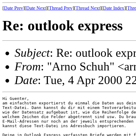
[
Date Prev
][
Date Next
][
Thread Prev
][
Thread Next
][
Date Index
][
Thre
Re: outlook express
Subject
: Re: outlook exp
From
: "Arno Schuh" <ar
Date
: Tue, 4 Apr 2000 2
Hi Guenter,

am einfachsten exportierst du einmal die Daten aus dein
Text-Datei. Dann kannst du dir mit einem Textverarbeitu
wie der Datensatz aufgebaut ist, wie die Reihenfolge de
welchem Zeichen die Felder abgetrennt sind usw. Du brau
E-Mail-Adressen nur noch an der jeweils entsprechenden 
kannst diese Text-Datei ins Adressbuch importieren.

Deine in Outlook Express verfassten Briefe werden mit f