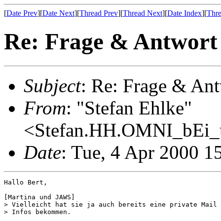
[
Date Prev
][
Date Next
][
Thread Prev
][
Thread Next
][
Date Index
][
Thre
Re: Frage & Antwor
Subject
: Re: Frage & An
From
: "Stefan Ehlke"
<Stefan.HH.OMNI_bEi_
Date
: Tue, 4 Apr 2000 1
Hallo Bert,

[Martina und JAWS]

> Vielleicht hat sie ja auch bereits eine private Mail 
> Infos bekommen.
