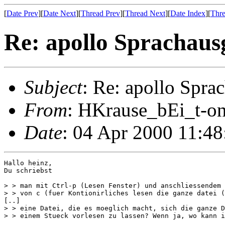
[
Date Prev
][
Date Next
][
Thread Prev
][
Thread Next
][
Date Index
][
Thre
Re: apollo Sprachaus
Subject
: Re: apollo Spra
From
: HKrause_bEi_t-on
Date
: 04 Apr 2000 11:4
Hallo heinz,

Du schriebst

> > man mit Ctrl-p (Lesen Fenster) und anschliessendem 
> > von c (fuer Kontionirliches lesen die ganze datei (
[..]

> > eine Datei, die es moeglich macht, sich die ganze D
> > einem Stueck vorlesen zu lassen? Wenn ja, wo kann i