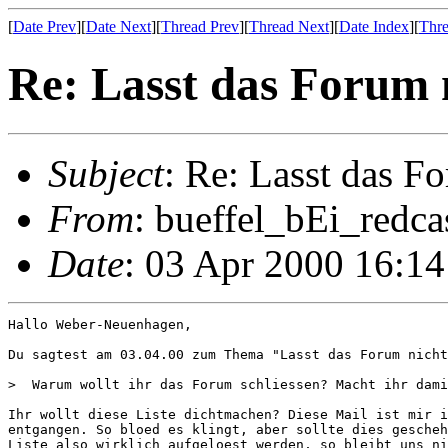
[
Date Prev
][
Date Next
][
Thread Prev
][
Thread Next
][
Date Index
][
Thre
Re: Lasst das Forum n
Subject
: Re: Lasst das F
From
: bueffel_bEi_redcas
Date
: 03 Apr 2000 16:1
Hallo Weber-Neuenhagen,

Du sagtest am 03.04.00 zum Thema "Lasst das Forum nicht
>  Warum wollt ihr das Forum schliessen? Macht ihr dami
Ihr wollt diese Liste dichtmachen? Diese Mail ist mir i
entgangen. So bloed es klingt, aber sollte dies gescheh
Liste also wirklich aufgeloest werden, so bleibt uns ni