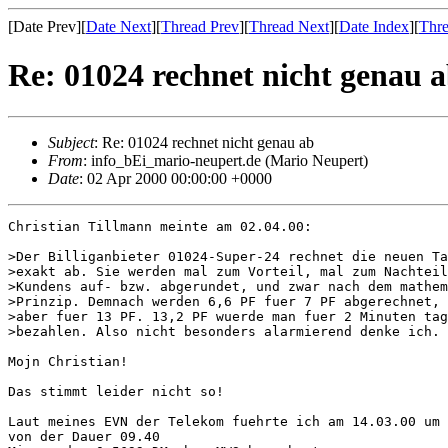
[Date Prev][
Date Next
][
Thread Prev
][
Thread Next
][
Date Index
][
Thre
Re: 01024 rechnet nicht genau 
Subject
: Re: 01024 rechnet nicht genau ab
From
: info_bEi_mario-neupert.de (Mario Neupert)
Date
: 02 Apr 2000 00:00:00 +0000
Christian Tillmann meinte am 02.04.00:

>Der Billiganbieter 01024-Super-24 rechnet die neuen Ta
>exakt ab. Sie werden mal zum Vorteil, mal zum Nachteil
>Kundens auf- bzw. abgerundet, und zwar nach dem mathem
>Prinzip. Demnach werden 6,6 PF fuer 7 PF abgerechnet, 
>aber fuer 13 PF. 13,2 PF wuerde man fuer 2 Minuten tag
>bezahlen. Also nicht besonders alarmierend denke ich.

Mojn Christian!

Das stimmt leider nicht so!

Laut meines EVN der Telekom fuehrte ich am 14.03.00 um 
von der Dauer 09.40
