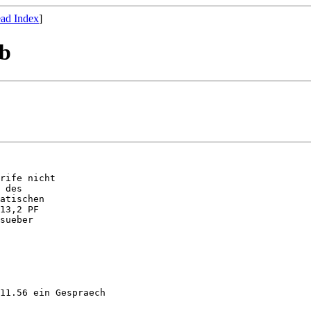
ad Index
]
ab
rife nicht

 des

atischen

13,2 PF

sueber

11.56 ein Gespraech  
