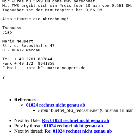
Mir wurde n0,5699 DM ohne MWS berechnet.

Mit MWS ergibt sich ein Preis fuer 10 min von 0,661 DM.

Tagsueber ist der Minutenpreis bei 0,66 DM

Also stimmte die Abrechnung!

Tschuess

Ciao

Mario Neupert

Str. d. Selbsthilfe 47

D - 08412 Werdau

Tel. + 49 3761 887844

Funk + 49 172  8641359

E-Mail    info_bEi_mario-neupert.de

ÿ

References
:
01024 rechnet nicht genau ab
From:
bueffel_bEi_redcastle.net (Christian Tillma
Next by Date:
Re: 01024 rechnet nicht genau ab
Prev by thread:
01024 rechnet nicht genau ab
Next by thread:
Re: 01024 rechnet nicht genau ab