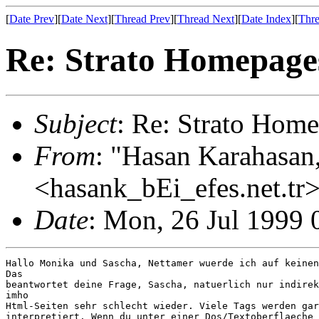
[
Date Prev
][
Date Next
][
Thread Prev
][
Thread Next
][
Date Index
][
Thre
Re: Strato Homepage
Subject
: Re: Strato Hom
From
: "Hasan Karahasan
<hasank_bEi_efes.net.tr
Date
: Mon, 26 Jul 1999
Hallo Monika und Sascha, Nettamer wuerde ich auf keinen
Das

beantwortet deine Frage, Sascha, natuerlich nur indirek
imho

Html-Seiten sehr schlecht wieder. Viele Tags werden gar
interpretiert. Wenn du unter einer Dos/Textoberflaeche 