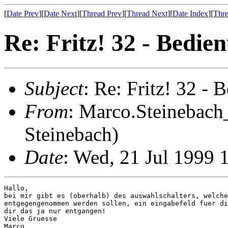
[
Date Prev
][
Date Next
][
Thread Prev
][
Thread Next
][
Date Index
][
Thre
Re: Fritz! 32 - Bedi
Subject
: Re: Fritz! 32 -
From
: Marco.Steinebach
Steinebach)
Date
: Wed, 21 Jul 1999 
Hallo,

bei mir gibt es (oberhalb) des auswahlschalters, welche
entgegengenommen werden sollen, ein eingabefeld fuer di
dir das ja nur entgangen!

Viele Gruesse

Marco
