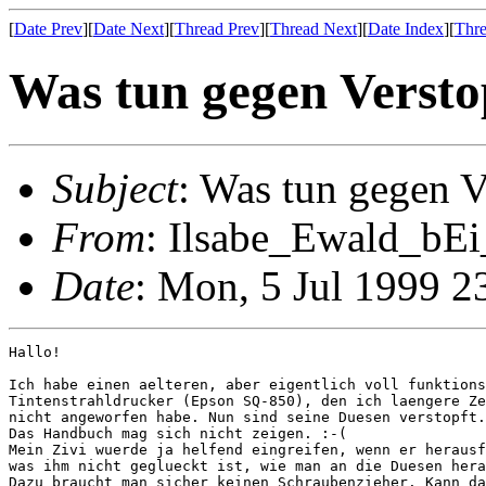
[
Date Prev
][
Date Next
][
Thread Prev
][
Thread Next
][
Date Index
][
Thre
Was tun gegen Verst
Subject
: Was tun gegen 
From
: Ilsabe_Ewald_bEi
Date
: Mon, 5 Jul 1999 
Hallo!

Ich habe einen aelteren, aber eigentlich voll funktions
Tintenstrahldrucker (Epson SQ-850), den ich laengere Ze
nicht angeworfen habe. Nun sind seine Duesen verstopft.

Das Handbuch mag sich nicht zeigen. :-(

Mein Zivi wuerde ja helfend eingreifen, wenn er herausf
was ihm nicht geglueckt ist, wie man an die Duesen hera
Dazu braucht man sicher keinen Schraubenzieher. Kann da