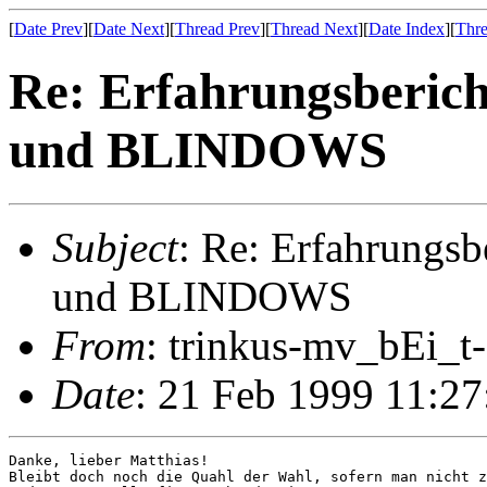
[
Date Prev
][
Date Next
][
Thread Prev
][
Thread Next
][
Date Index
][
Thre
Re: Erfahrungsberich
und BLINDOWS
Subject
: Re: Erfahrungsb
und BLINDOWS
From
: trinkus-mv_bEi_t-
Date
: 21 Feb 1999 11:2
Danke, lieber Matthias!

Bleibt doch noch die Quahl der Wahl, sofern man nicht z