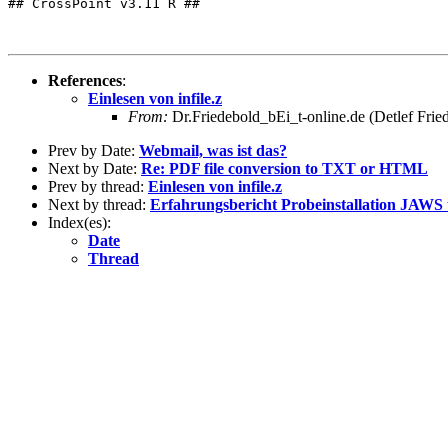
## CrossPoint v3.11 R ##

References
:
Einlesen von infile.z
From:
Dr.Friedebold_bEi_t-online.de (Detlef Frie
Prev by Date:
Webmail, was ist das?
Next by Date:
Re: PDF file conversion to TXT or HTML
Prev by thread:
Einlesen von infile.z
Next by thread:
Erfahrungsbericht Probeinstallation J
Index(es):
Date
Thread