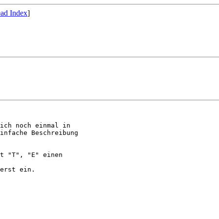
ad Index
]
ich noch einmal in

infache Beschreibung

t "T", "E" einen  

erst ein.
