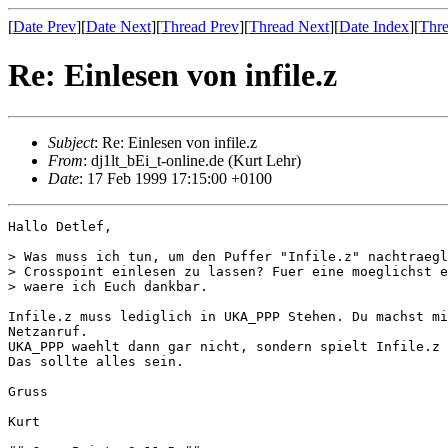
[
Date Prev
][
Date Next
][
Thread Prev
][
Thread Next
][
Date Index
][
Thre
Re: Einlesen von infile.z
Subject
: Re: Einlesen von infile.z
From
: dj1lt_bEi_t-online.de (Kurt Lehr)
Date
: 17 Feb 1999 17:15:00 +0100
Hallo Detlef,

> Was muss ich tun, um den Puffer "Infile.z" nachtraegl
> Crosspoint einlesen zu lassen? Fuer eine moeglichst e
> waere ich Euch dankbar.

Infile.z muss lediglich in UKA_PPP Stehen. Du machst mi
Netzanruf.

UKA_PPP waehlt dann gar nicht, sondern spielt Infile.z 
Das sollte alles sein.

Gruss

Kurt
