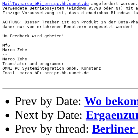
MailTo:marco_bEi_omnipc.hh.uunet.de
 angefordert werden.
verwendete Betriebssystem (Windows 95/98 oder NT) mit a
Einzige Voraussetzung ist, dass dieAudiobox Blindows-fa
ACHTUNG: Dieser Treiber ist ein Produkt in der Beta-Pha
daher nur von erfahrenen Benutzern eingesetzt werden!

Um Feedback wird gebeten!

MfG

Marco Zehe

--

Marco Zehe

Translator and programmer

OMNI PC Systemintegration GmbH, Konstanz

Email: marco_bEi_omnipc.hh.uunet.de

Prev by Date:
Wo bekom
Next by Date:
Ergaenzun
Prev by thread:
Berliner