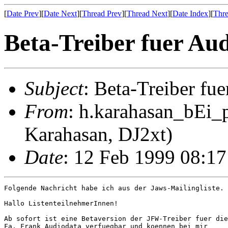
[
Date Prev
][
Date Next
][
Thread Prev
][
Thread Next
][
Date Index
][
Thre
Beta-Treiber fuer Au
Subject
: Beta-Treiber fu
From
: h.karahasan_bEi_
Karahasan, DJ2xt)
Date
: 12 Feb 1999 08:1
Folgende Nachricht habe ich aus der Jaws-Mailingliste.

Hallo ListenteilnehmerInnen!

Ab sofort ist eine Betaversion der JFW-Treiber fuer die