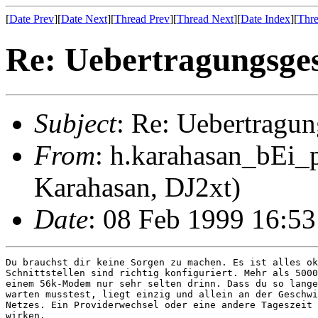
[
Date Prev
][
Date Next
][
Thread Prev
][
Thread Next
][
Date Index
][
Thre
Re: Uebertragungsges
Subject
: Re: Uebertragu
From
: h.karahasan_bEi_
Karahasan, DJ2xt)
Date
: 08 Feb 1999 16:5
Du brauchst dir keine Sorgen zu machen. Es ist alles ok
Schnittstellen sind richtig konfiguriert. Mehr als 5000
einem 56k-Modem nur sehr selten drinn. Dass du so lange
warten musstest, liegt einzig und allein an der Geschwi
Netzes. Ein Providerwechsel oder eine andere Tageszeit 
wirken.
